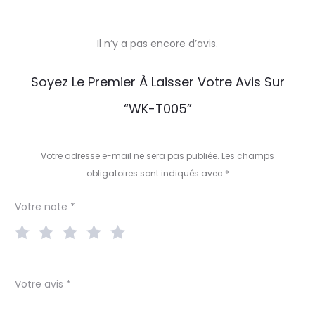
Il n’y a pas encore d’avis.
A
Soyez Le Premier À Laisser Votre Avis Sur
v
“WK-T005”
i
s
Votre adresse e-mail ne sera pas publiée.
Les champs
obligatoires sont indiqués avec
*
Votre note
*
Votre avis
*