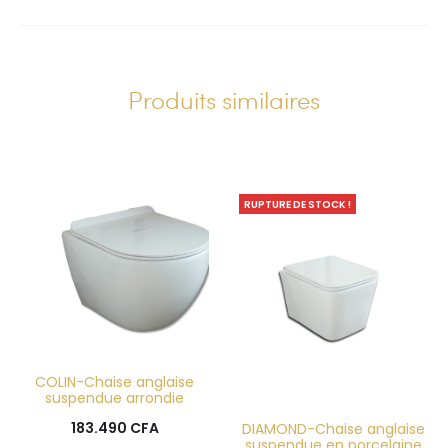
A
l
t
Produits similaires
e
r
n
a
RUPTURE DE STOCK !
t
i
v
e
:
COLIN-Chaise anglaise
suspendue arrondie
183.490
CFA
DIAMOND-Chaise anglaise
suspendue en porcelaine