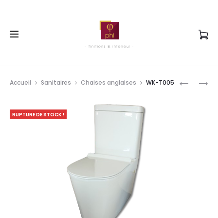
Prod
WK-
WK-
Accueil
Sanitaires
Chaises anglaises
WK-T005
T
T003H-
navig
CHAISE
RUPTURE DE STOCK !
ANGLAIS
SORTIE
DIRECTE