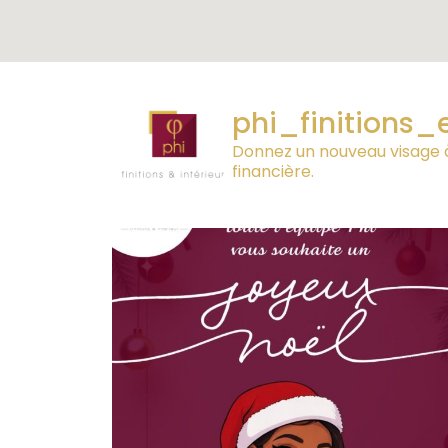
phi_finitions_
Donnez un nouveau visage à 
financière.