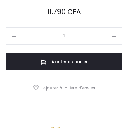
11.790
CFA
quantité
de
HEAD_SHOWER_5-
Pommeau
Ajouter au panier
de
douche
A
Ajouter à la liste d'envies
l
t
e
r
n