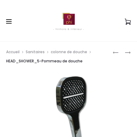
Prod
HEAD_SH
HEAD_SH
Accueil
Sanitaires
colonne de douche
POMMEA
POMMEA
navig
HEAD_SHOWER_5-Pommeau de douche
DE
DE
DOUCHE
DOUCHE