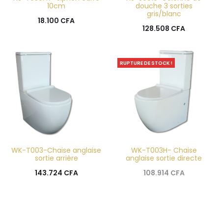
10cm
douche 3 sorties
gris/blanc
18.100
CFA
128.508
CFA
RUPTURE DE STOCK !
WK-T003-Chaise anglaise
WK-T003H- Chaise
sortie arrière
anglaise sortie directe
143.724
CFA
108.914
CFA