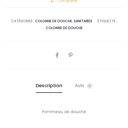
Comparer
a
t
i
CATÉGORIES :
COLONNE DE DOUCHE
,
SANITAIRES
ÉTIQUETTE :
v
COLONNE DE DOUCHE
e
:
SHARE
Description
Avis
0
Pommeau de douche