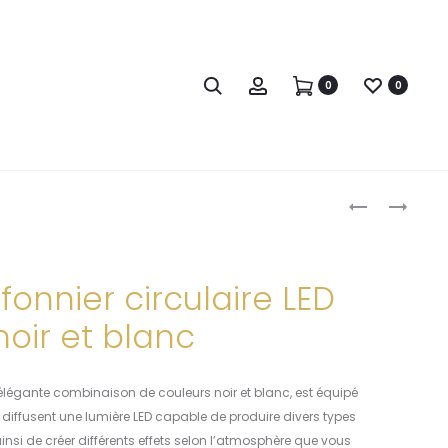
Search
Account
0
0
Produc
W1128-
W1233-
BOL
BOL
naviga
VASQUE
VASQUE
EN
EN
fonnier circulaire LED
PORCELAINE
PORCELAINE
noir et blanc
élégante combinaison de couleurs noir et blanc, est équipé
ui diffusent une lumière LED capable de produire divers types
insi de créer différents effets selon l’atmosphère que vous