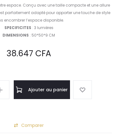
otre espace. Conçu avec une taille compacte et une allure
est parfaitement adapté pour apporter une touche de style
s encombrer l’espace disponible.
SPECIFICITES
: 3 lumières
DIMENSIONS
: 50*50*9 CM
38.647
CFA
A
Ajouter au panier
l
t
e
r
Comparer
n
a