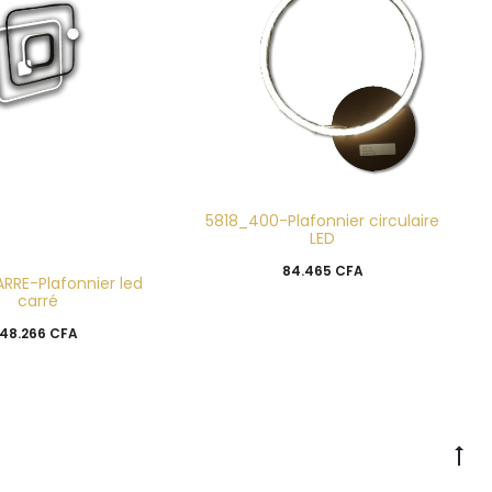
5818_400-Plafonnier circulaire
LED
84.465
CFA
RRE-Plafonnier led
carré
48.266
CFA
Go
to