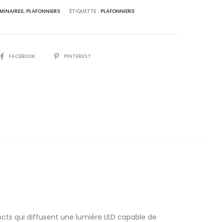
t
MINAIRES
,
PLAFONNIERS
ÉTIQUETTE :
PLAFONNIERS
i
v
e
SHARE
FACEBOOK
PINTEREST
:
incts qui diffusent une lumière LED capable de