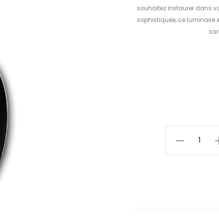
souhaitez instaurer dans v
sophistiquée, ce luminaire 
san
quantité
de
8660-
Plafonnier
circulaire
LED
noir