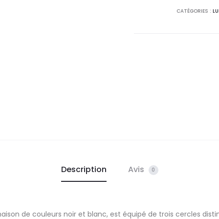
CATÉGORIES :
LU
et
blanc
Description
Avis
0
son de couleurs noir et blanc, est équipé de trois cercles dist