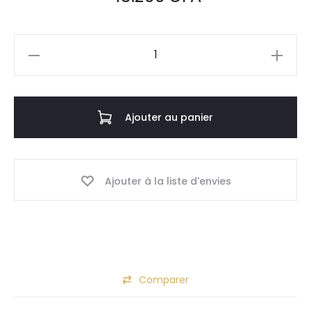
quantité
de
8670_CARRE-
Plafonnier
Ajouter au panier
led
carré
A
Ajouter à la liste d'envies
l
t
e
r
n
Comparer
a
t