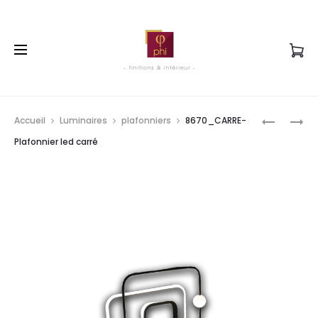
Prod
TWP2236
PORTE
Accueil
Luminaires
plafonniers
8670_CARRE-
OA-
EN
navig
Plafonnier led carré
ROBINET
VERRE
MITIGEU
GRIS